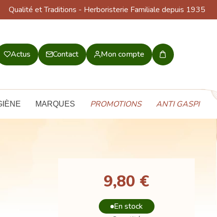
Qualité et Traditions
- Herboristerie Familiale depuis 1935
Actus
Contact
Mon compte
Mon
panier
PROMOTIONS
ANTI GASPI
GIÈNE
MARQUES
9,80 €
En stock