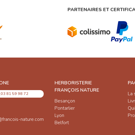
PARTENAIRES ET CERTIFIC
ONE
HERBORISTERIE
PA
FRANÇOIS NATURE
La 
03 81 59 98 72
Besançon
Liv
Pontarlier
Qu
Lyon
Pro
@francois-nature.com
Belfort