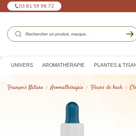
Panneau de gestion des cookies
03 81 59 98 72
UNIVERS
AROMATHÉRAPIE
PLANTES & TISA
François Nature
Aromathérapie
Fleurs de bach
Cl