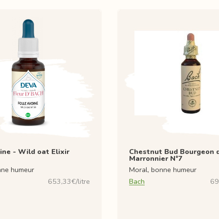
ine - Wild oat Elixir
Chestnut Bud Bourgeon 
Marronnier N°7
nne humeur
Moral, bonne humeur
653,33€/litre
Bach
69