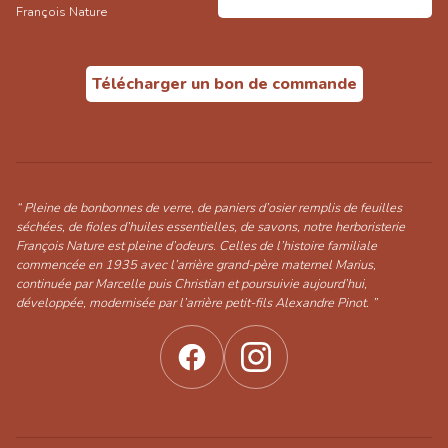
François Nature
Télécharger un bon de commande
“ Pleine de bonbonnes de verre, de paniers d’osier remplis de feuilles
séchées, de fioles d’huiles essentielles, de savons, notre herboristerie
François Nature est pleine d’odeurs. Celles de l’histoire familiale
commencée en 1935 avec l’arrière grand-père maternel Marius,
continuée par Marcelle puis Christian et poursuivie aujourd’hui,
développée, modernisée par l’arrière petit-fils Alexandre Pinot. ”