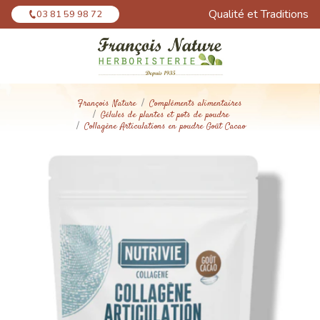
Panneau de gestion des cookies
Qualité et Traditions
03 81 59 98 72
François Nature
Compléments alimentaires
Gélules de plantes et pots de poudre
Collagène Articulations en poudre Goût Cacao