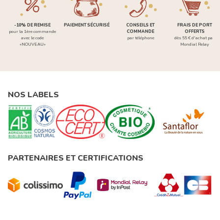
-10% DE REMISE
PAIEMENT SÉCURISÉ
CONSEILS ET
FRAIS DE PORT
pour la 1ère commande
COMMANDE
OFFERTS
avec le code
par téléphone
dès 55 € d'achat par
«NOUVEAU»
Mondial Relay
NOS LABELS
PARTENAIRES ET CERTIFICATIONS