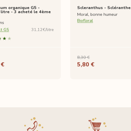
cium organique G5 -
Scleranthus - Scléranthe
litre - 3 acheté le 4ème
Moral, bonne humeur
Biofloral
ons
lt G5
31,12€/litre
8,30 €
 €
5,80 €