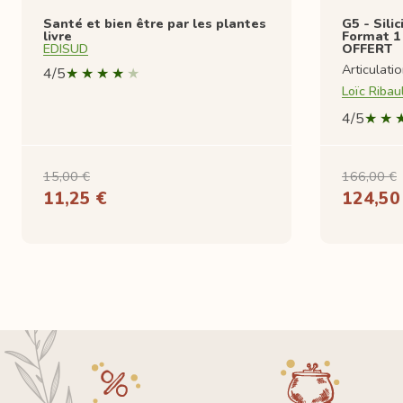
Santé et bien être par les plantes
G5 - Sili
livre
Format 1 
EDISUD
OFFERT
Articulati
4/5
Loïc Ribau
4/5
15,00 €
166,00 €
11,25 €
124,50