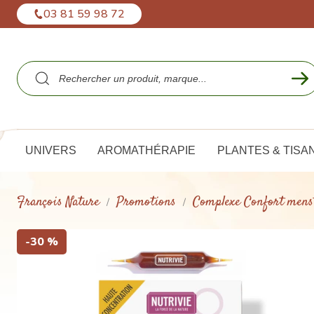
Panneau de gestion des cookies
03 81 59 98 72
UNIVERS
AROMATHÉRAPIE
PLANTES & TISA
François Nature
Promotions
Complexe Confort mens
-30 %