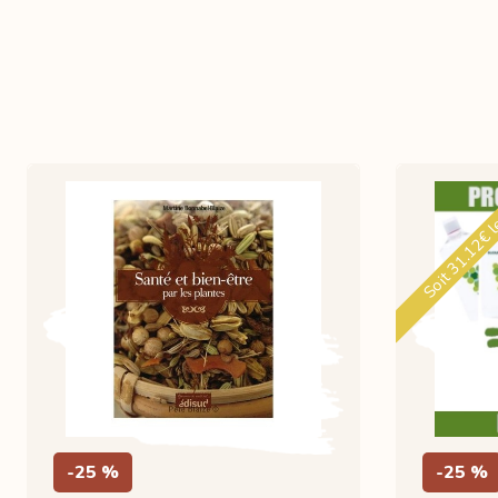
Soit 31.12€ l
-25 %
-25 %