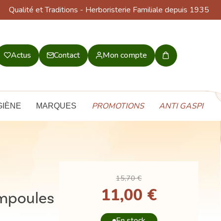
Qualité et Traditions
- Herboristerie Familiale depuis 1935
Actus
Contact
Mon compte
Mon
panier
PROMOTIONS
ANTI GASPI
GIÈNE
MARQUES
15,70 €
11,00 €
mpoules
En stock