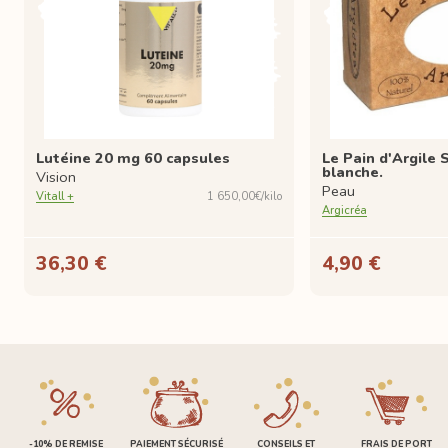
Lutéine 20 mg 60 capsules
Le Pain d'Argile S
blanche.
Vision
Peau
Vitall +
1 650,00€/kilo
Argicréa
36,30 €
4,90 €
-10% DE REMISE
PAIEMENT SÉCURISÉ
CONSEILS ET
FRAIS DE PORT