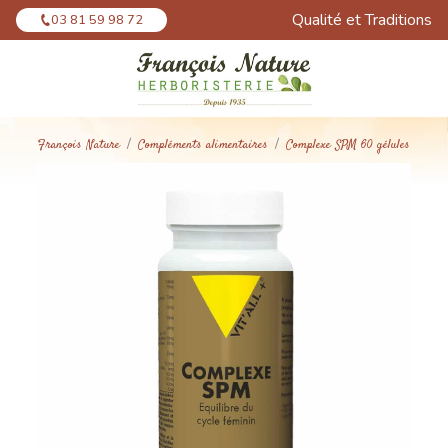
Panneau de gestion des cookies
Qualité et Traditions
03 81 59 98 72
François Nature
Compléments alimentaires
Complexe SPM 60 gélules