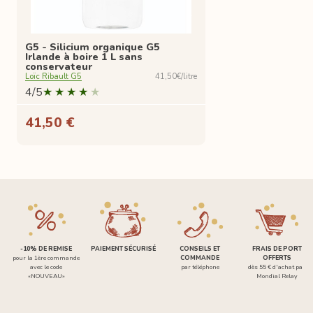
G5 - Silicium organique G5
Irlande à boire 1 L sans
conservateur
Loïc Ribault G5
41,50€/litre
4/5
41,50 €
-10% DE REMISE
PAIEMENT SÉCURISÉ
CONSEILS ET
FRAIS DE PORT
pour la 1ère commande
COMMANDE
OFFERTS
avec le code
par téléphone
dès 55 € d'achat par
«NOUVEAU»
Mondial Relay