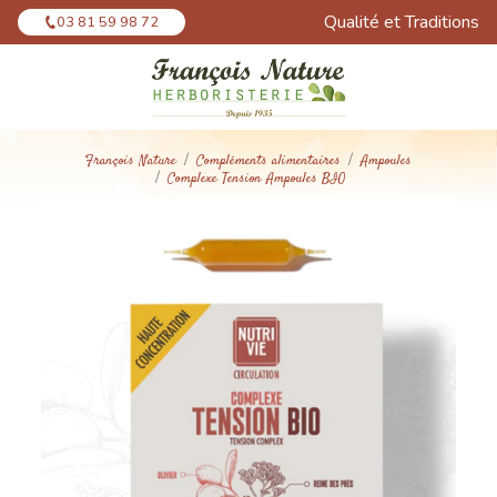
Panneau de gestion des cookies
Qualité et Traditions
03 81 59 98 72
François Nature
Compléments alimentaires
Ampoules
Complexe Tension Ampoules BIO