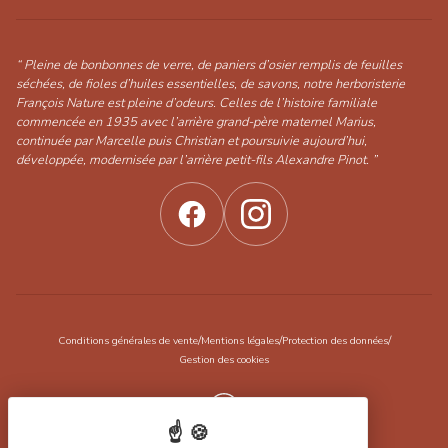
“ Pleine de bonbonnes de verre, de paniers d’osier remplis de feuilles
séchées, de fioles d’huiles essentielles, de savons, notre herboristerie
François Nature est pleine d’odeurs. Celles de l’histoire familiale
commencée en 1935 avec l’arrière grand-père maternel Marius,
continuée par Marcelle puis Christian et poursuivie aujourd’hui,
développée, modernisée par l’arrière petit-fils Alexandre Pinot. ”
/
/
/
Conditions générales de vente
Mentions légales
Protection des données
Gestion des cookies
Réalisation Koredge