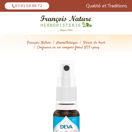
Panneau de gestion des cookies
Qualité et Traditions
03 81 59 98 72
François Nature
Aromathérapie
Fleurs de bach
Confiance en soi composé floral N°23 spray