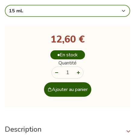
15 ml.
12,60 €
En stock
Quantité
-
+
Ajouter au panier
Description