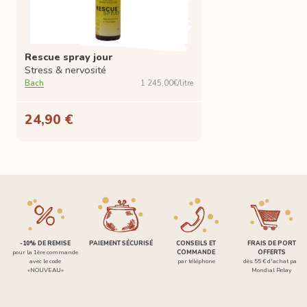
Rescue spray jour
Stress & nervosité
Bach
1 245,00€/litre
24,90 €
-10% DE REMISE
PAIEMENT SÉCURISÉ
CONSEILS ET
FRAIS DE PORT
pour la 1ère commande
COMMANDE
OFFERTS
avec le code
par téléphone
dès 55 € d'achat par
«NOUVEAU»
Mondial Relay