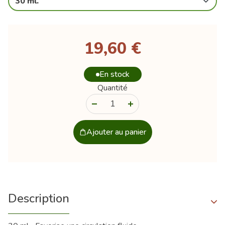
30 ml.
19,60 €
En stock
Quantité
-
+
Ajouter au panier
Description