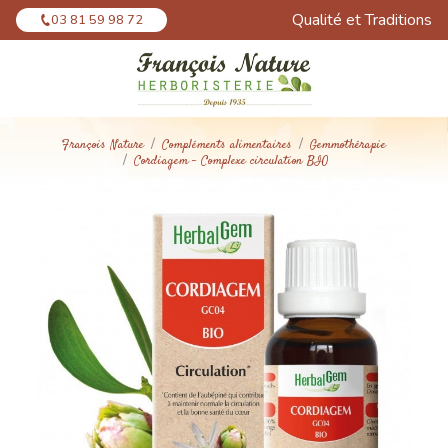
Panneau de gestion des cookies
Qualité et Traditions
03 81 59 98 72
François Nature
Compléments alimentaires
Gemmothérapie
Cordiagem - Complexe circulation BIO