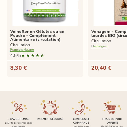
Veinoflor en Gélules ou en
Venagem - Comp
Poudre - Complément
lourdes BIO (circu
Alimentaire (circulation)
Circulation
Circulation
Herbalgem
François Nature
4.5/5
8,30 €
20,40 €
-10% DE REMISE
PAIEMENT SÉCURISÉ
CONSEILS ET
FRAIS DE PORT
pour la 1ère commande
COMMANDE
OFFERTS
avec le code
par téléphone
dès 55 € d'achat par