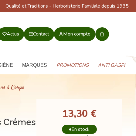
Qualité et Traditions
- Herboristerie Familiale depuis 1935
Actus
Contact
Mon compte
Mon
panier
PROMOTIONS
ANTI GASPI
GIÈNE
MARQUES
ins & Corps
13,30 €
s Crémes
En stock