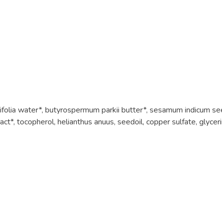
folia water*, butyrospermum parkii butter*, sesamum indicum seed 
xtract*, tocopherol, helianthus anuus, seedoil, copper sulfate, glycer