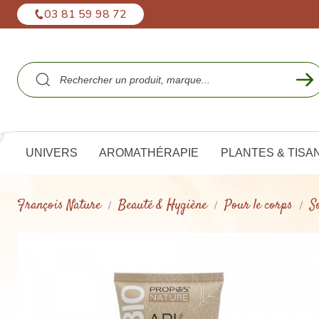
Panneau de gestion des cookies
03 81 59 98 72
UNIVERS
AROMATHÉRAPIE
PLANTES & TISA
François Nature
Beauté & Hygiène
Pour le corps
S