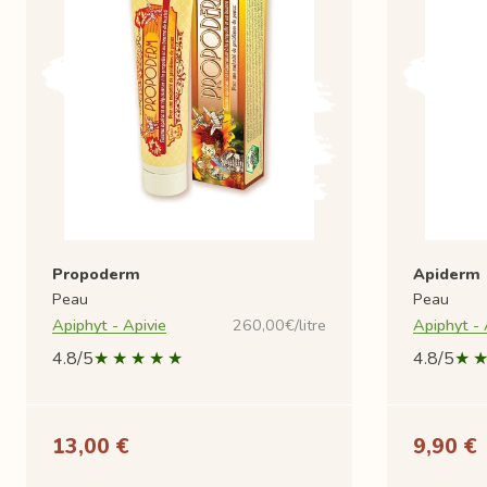
Propoderm
Apiderm
Peau
Peau
Apiphyt - Apivie
260,00€/litre
Apiphyt - 
4.8/5
4.8/5
13,00 €
9,90 €