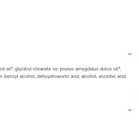
oil*, glycéryl stearate se, prunus amygdalus dulcis oil*,
in, benzyl alcohol, dehyydroacetic acid, alcohol, ascorbic acid,