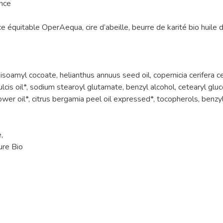
ance
 équitable OperAequa, cire d’abeille, beurre de karité bio huile 
oamyl cocoate, helianthus annuus seed oil, copernicia cerifera cera*
dulcis oil*, sodium stearoyl glutamate, benzyl alcohol, cetearyl gl
ower oil*, citrus bergamia peel oil expressed*, tocopherols, benzyl 
,
ure Bio