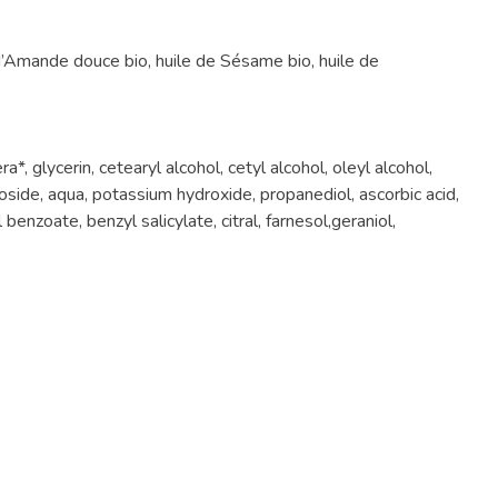
d’Amande douce bio, huile de Sésame bio, huile de
, glycerin, cetearyl alcohol, cetyl alcohol, oleyl alcohol,
ucoside, aqua, potassium hydroxide, propanediol, ascorbic acid,
benzoate, benzyl salicylate, citral, farnesol,geraniol,