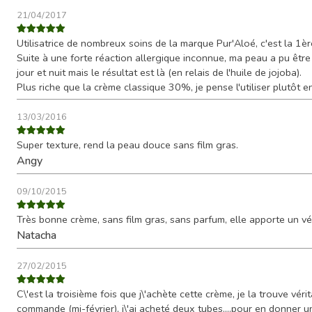
21/04/2017
Utilisatrice de nombreux soins de la marque Pur'Aloé, c'est la 1è
Suite à une forte réaction allergique inconnue, ma peau a pu être
jour et nuit mais le résultat est là (en relais de l'huile de jojoba).
Plus riche que la crème classique 30%, je pense l'utiliser plutôt en
13/03/2016
Super texture, rend la peau douce sans film gras.
Angy
09/10/2015
Très bonne crème, sans film gras, sans parfum, elle apporte un vér
Natacha
27/02/2015
C\'est la troisième fois que j\'achète cette crème, je la trouve vér
commande (mi-février), j\'ai acheté deux tubes....pour en donner un 