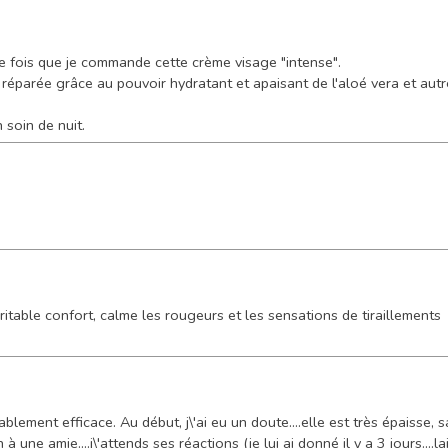
re fois que je commande cette crème visage "intense".
 réparée grâce au pouvoir hydratant et apaisant de l'aloé vera et autr
 soin de nuit.
itable confort, calme les rougeurs et les sensations de tiraillements
itablement efficace. Au début, j\'ai eu un doute....elle est très épaisse
à une amie....j\'attends ses réactions (je lui ai donné il y a 3 jours...