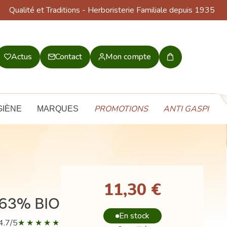
Qualité et Traditions
- Herboristerie Familiale depuis 1935
Actus
Contact
Mon compte
Mon
panier
PROMOTIONS
ANTI GASPI
GIÈNE
MARQUES
11,30 €
 63% BIO
En stock
4.7/5