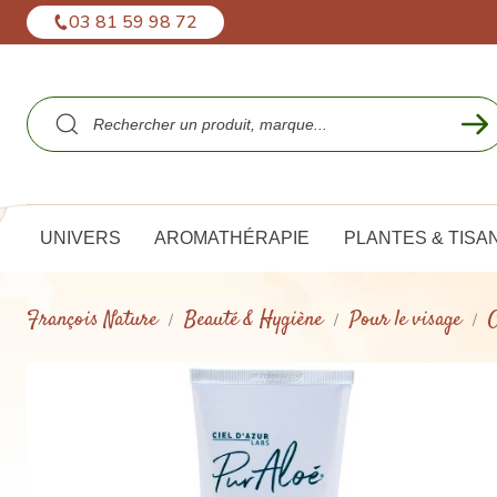
Panneau de gestion des cookies
03 81 59 98 72
UNIVERS
AROMATHÉRAPIE
PLANTES & TISA
François Nature
Beauté & Hygiène
Pour le visage
C