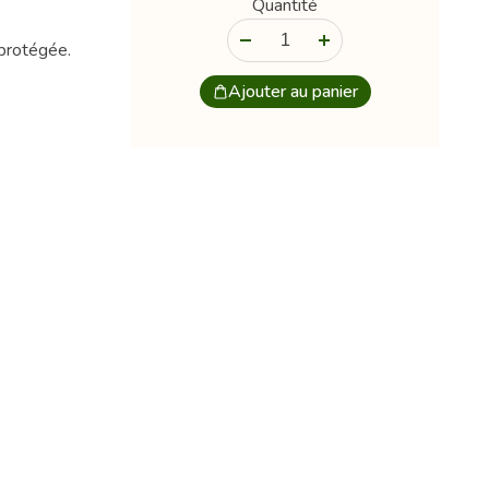
Quantité
-
+
 protégée.
Ajouter au panier