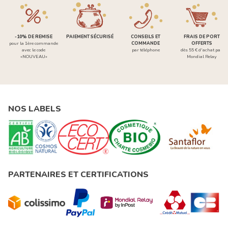
-10% DE REMISE
PAIEMENT SÉCURISÉ
CONSEILS ET
FRAIS DE PORT
pour la 1ère commande
COMMANDE
OFFERTS
avec le code
par téléphone
dès 55 € d'achat par
«NOUVEAU»
Mondial Relay
NOS LABELS
PARTENAIRES ET CERTIFICATIONS