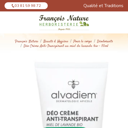
Panneau de gestion des cookies
Qualité et Traditions
03 81 59 98 72
François Nature
Beauté & Hygiène
Pour le corps
Déodorants
Déo Crème Anti-Transpirant au miel de lavande bio - 50ml