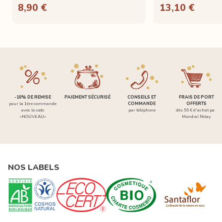
8,90 €
13,10 €
-10% DE REMISE
PAIEMENT SÉCURISÉ
CONSEILS ET
FRAIS DE PORT
pour la 1ère commande
COMMANDE
OFFERTS
avec le code
par téléphone
dès 55 € d'achat par
«NOUVEAU»
Mondial Relay
NOS LABELS