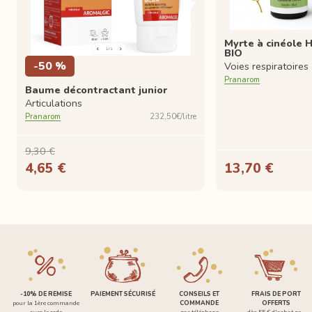
Myrte à cinéole H
BIO
-50 %
Voies respiratoires
Pranarom
Baume décontractant junior
Articulations
Pranarom
232,50€/litre
9,30 €
4,65 €
13,70 €
-10% DE REMISE
PAIEMENT SÉCURISÉ
CONSEILS ET
FRAIS DE PORT
pour la 1ère commande
COMMANDE
OFFERTS