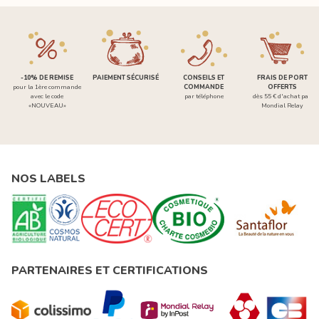
-10% DE REMISE
PAIEMENT SÉCURISÉ
CONSEILS ET
FRAIS DE PORT
pour la 1ère commande
COMMANDE
OFFERTS
avec le code
par téléphone
dès 55 € d'achat par
«NOUVEAU»
Mondial Relay
NOS LABELS
PARTENAIRES ET CERTIFICATIONS