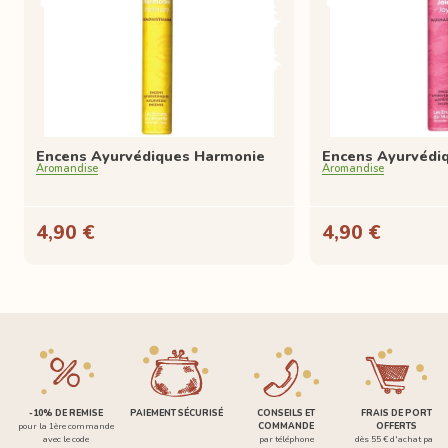
Encens Ayurvédiques Harmonie
Encens Ayurvédiq
Aromandise
Aromandise
4,90 €
4,90 €
-10% DE REMISE
PAIEMENT SÉCURISÉ
CONSEILS ET
FRAIS DE PORT
pour la 1ère commande
COMMANDE
OFFERTS
avec le code
par téléphone
dès 55 € d'achat par