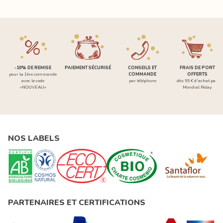
-10% DE REMISE
PAIEMENT SÉCURISÉ
CONSEILS ET
FRAIS DE PORT
pour la 1ère commande
COMMANDE
OFFERTS
avec le code
par téléphone
dès 55 € d'achat par
«NOUVEAU»
Mondial Relay
NOS LABELS
PARTENAIRES ET CERTIFICATIONS