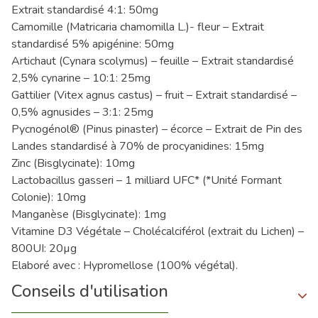
Extrait standardisé 4:1: 50mg
Camomille (Matricaria chamomilla L.)- fleur – Extrait
standardisé 5% apigénine: 50mg
Artichaut (Cynara scolymus) – feuille – Extrait standardisé
2,5% cynarine – 10:1: 25mg
Gattilier (Vitex agnus castus) – fruit – Extrait standardisé –
0,5% agnusides – 3:1: 25mg
Pycnogénol® (Pinus pinaster) – écorce – Extrait de Pin des
Landes standardisé à 70% de procyanidines: 15mg
Zinc (Bisglycinate): 10mg
Lactobacillus gasseri – 1 milliard UFC* (*Unité Formant
Colonie): 10mg
Manganèse (Bisglycinate): 1mg
Vitamine D3 Végétale – Cholécalciférol (extrait du Lichen) –
800UI: 20µg
Elaboré avec : Hypromellose (100% végétal).
Conseils d'utilisation