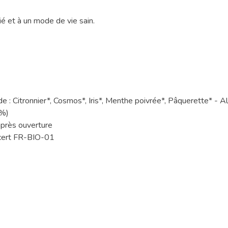
ié et à un mode de vie sain.
de : Citronnier*, Cosmos*, Iris*, Menthe poivrée*, Pâquerette* - 
1%)
après ouverture
cocert FR-BIO-01