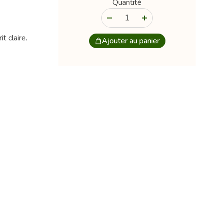
Quantité
-
+
t claire.
Ajouter au panier