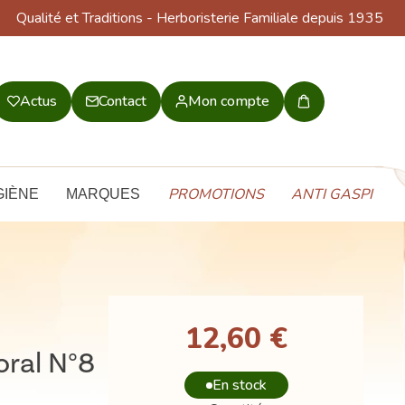
Qualité et Traditions
- Herboristerie Familiale depuis 1935
Actus
Contact
Mon compte
Mon
panier
PROMOTIONS
ANTI GASPI
GIÈNE
MARQUES
12,60 €
ral N°8
En stock