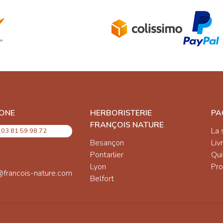
ONE
HERBORISTERIE
PA
FRANÇOIS NATURE
La 
03 81 59 98 72
Besançon
Liv
Pontarlier
Qu
Lyon
Pro
@francois-nature.com
Belfort