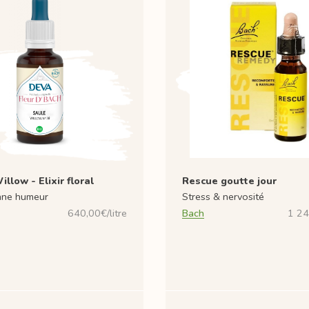
llow - Elixir floral
Rescue goutte jour
nne humeur
Stress & nervosité
640,00€/litre
Bach
1 24