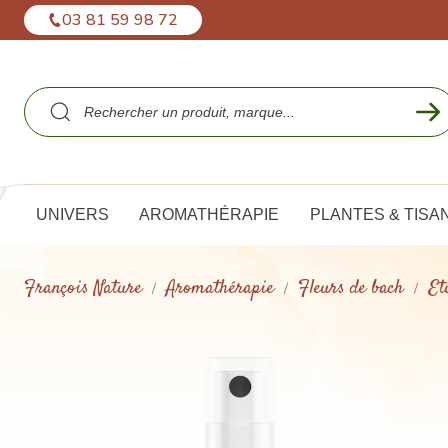
Panneau de gestion des cookies
03 81 59 98 72
UNIVERS
AROMATHÉRAPIE
PLANTES & TISA
François Nature
Aromathérapie
Fleurs de bach
Et