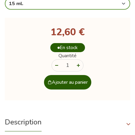
15 ml.
12,60 €
En stock
Quantité
-
+
Ajouter au panier
Description