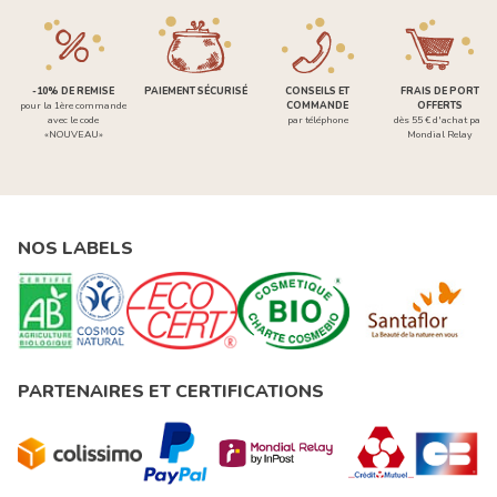
-10% DE REMISE
PAIEMENT SÉCURISÉ
CONSEILS ET
FRAIS DE PORT
pour la 1ère commande
COMMANDE
OFFERTS
avec le code
par téléphone
dès 55 € d'achat par
«NOUVEAU»
Mondial Relay
NOS LABELS
PARTENAIRES ET CERTIFICATIONS