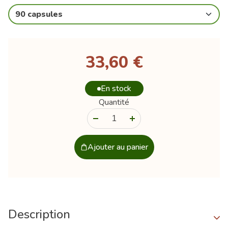
90 capsules
33,60 €
En stock
Quantité
-
+
Ajouter au panier
Description