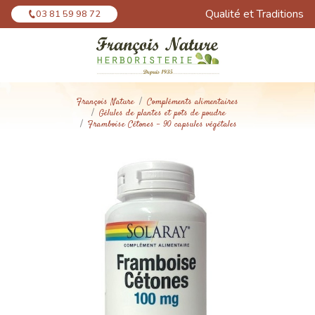
Panneau de gestion des cookies
Qualité et Traditions
03 81 59 98 72
François Nature
Compléments alimentaires
Gélules de plantes et pots de poudre
Framboise Cétones – 90 capsules végétales