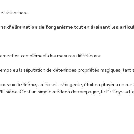
et vitamines.
ions d'élimination de l'organisme
tout en
drainant les articu
ncissement en complément des mesures diététiques.
temps eu la réputation de détenir des propriétés magiques, tant se
s rameaux de
frêne
, amère et astringente, était employée comme fé
 siècle. C'est un simple médecin de campagne, le Dr Peyraud, qui 