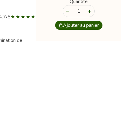
Quantité
-
+
4.7/5
Ajouter au panier
imination de