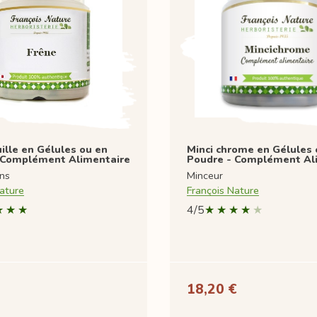
ille en Gélules ou en
Minci chrome en Gélules 
 Complément Alimentaire
Poudre - Complément Al
ons
Minceur
ature
François Nature
4/5
18,20 €