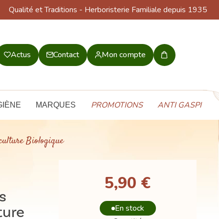
Qualité et Traditions
- Herboristerie Familiale depuis 1935
Actus
Contact
Mon compte
Mon
panier
PROMOTIONS
ANTI GASPI
GIÈNE
MARQUES
ulture Biologique
5,90 €
s
ture
En stock