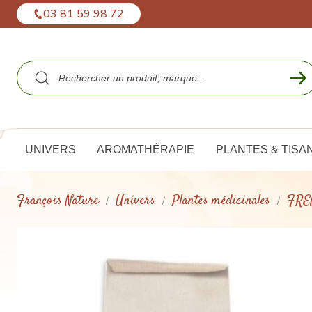
Panneau de gestion des cookies
03 81 59 98 72
UNIVERS
AROMATHÉRAPIE
PLANTES & TISA
François Nature
Univers
Plantes médicinales
FREN