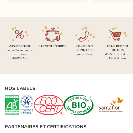
-10% DE REMISE
PAIEMENT SÉCURISÉ
CONSEILS ET
FRAIS DE PORT
pour la 1ère commande
COMMANDE
OFFERTS
avec le code
par téléphone
dès 55 € d'achat par
«NOUVEAU»
Mondial Relay
NOS LABELS
PARTENAIRES ET CERTIFICATIONS