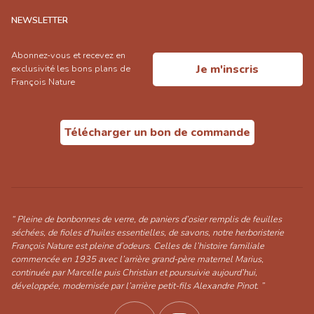
NEWSLETTER
Abonnez-vous et recevez en
Je m'inscris
exclusivité les bons plans de
François Nature
Télécharger un bon de commande
“ Pleine de bonbonnes de verre, de paniers d’osier remplis de feuilles
séchées, de fioles d’huiles essentielles, de savons, notre herboristerie
François Nature est pleine d’odeurs. Celles de l’histoire familiale
commencée en 1935 avec l’arrière grand-père maternel Marius,
continuée par Marcelle puis Christian et poursuivie aujourd’hui,
développée, modernisée par l’arrière petit-fils Alexandre Pinot. ”