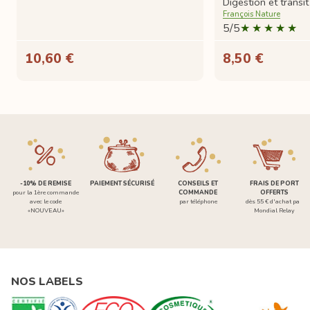
Digestion et transit
François Nature
5/5
10,60 €
8,50 €
-10% DE REMISE
PAIEMENT SÉCURISÉ
CONSEILS ET
FRAIS DE PORT
pour la 1ère commande
COMMANDE
OFFERTS
avec le code
par téléphone
dès 55 € d'achat par
«NOUVEAU»
Mondial Relay
NOS LABELS