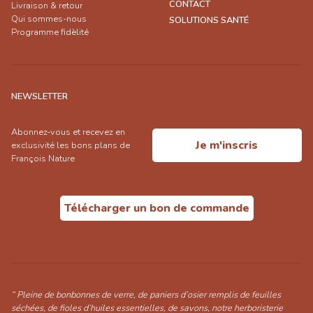
CONTACT
Livraison & retour
Qui sommes-nous
SOLUTIONS SANTÉ
Programme fidèlité
NEWSLETTER
Abonnez-vous et recevez en
Je m'inscris
exclusivité les bons plans de
François Nature
Télécharger un bon de commande
“ Pleine de bonbonnes de verre, de paniers d’osier remplis de feuilles
séchées, de fioles d’huiles essentielles, de savons, notre herboristerie