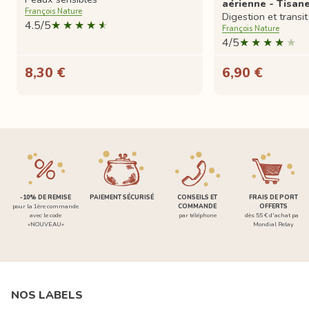
aérienne - Tisane
François Nature
Digestion et transit
4.5/5
François Nature
4/5
8,30 €
6,90 €
-10% DE REMISE
PAIEMENT SÉCURISÉ
CONSEILS ET
FRAIS DE PORT
pour la 1ère commande
COMMANDE
OFFERTS
avec le code
par téléphone
dès 55 € d'achat par
«NOUVEAU»
Mondial Relay
NOS LABELS