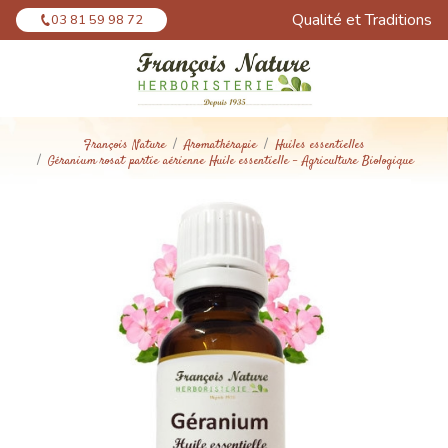
Panneau de gestion des cookies
Qualité et Traditions
03 81 59 98 72
François Nature
Aromathérapie
Huiles essentielles
Géranium rosat partie aérienne Huile essentielle - Agriculture Biologique