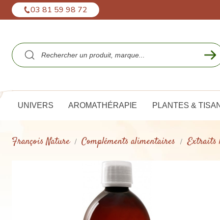
Panneau de gestion des cookies
03 81 59 98 72
UNIVERS
AROMATHÉRAPIE
PLANTES & TISA
François Nature
Compléments alimentaires
Extraits 