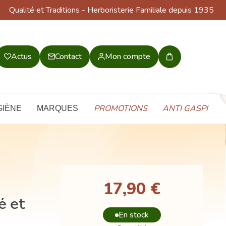
Qualité et Traditions
- Herboristerie Familiale depuis 1935
Actus
Contact
Mon compte
Mon
panier
PROMOTIONS
ANTI GASPI
GIÈNE
MARQUES
17,90 €
é et
En stock