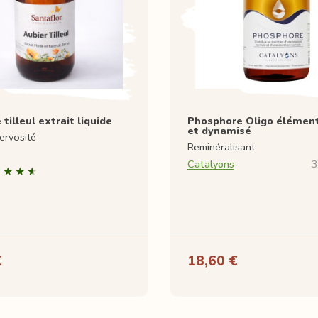
 tilleul extrait liquide
Phosphore Oligo élément
et dynamisé
ervosité
Reminéralisant
Catalyons
3
€
18,60 €