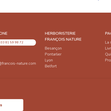
ONE
HERBORISTERIE
PA
FRANÇOIS NATURE
La 
03 81 59 98 72
Besançon
Liv
Pontarlier
Qu
Lyon
Pro
@francois-nature.com
Belfort
is