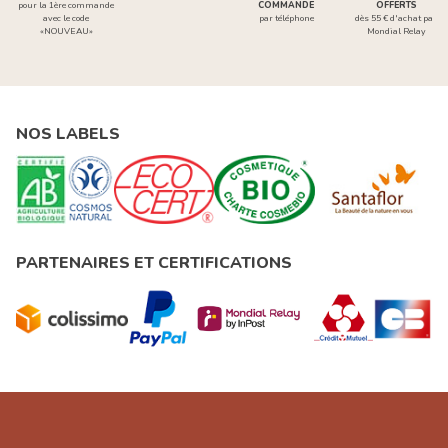
pour la 1ère commande
COMMANDE
OFFERTS
avec le code
par téléphone
dès 55 € d'achat par
«NOUVEAU»
Mondial Relay
NOS LABELS
PARTENAIRES ET CERTIFICATIONS