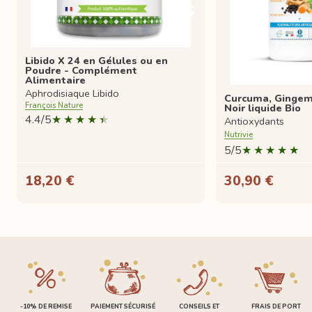
Libido X 24 en Gélules ou en
Poudre - Complément
Alimentaire
Aphrodisiaque Libido
Curcuma, Gingem
François Nature
Noir liquide Bio
4.4/5
Antioxydants
Nutrivie
5/5
18,20 €
30,90 €
-10% DE REMISE
PAIEMENT SÉCURISÉ
CONSEILS ET
FRAIS DE PORT