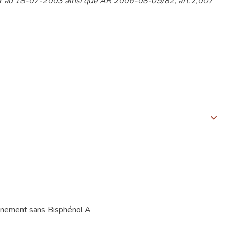
eur au 18-07-2003 ainsi que AR 2006-08-05/82, art.2,007
ionnement sans Bisphénol A