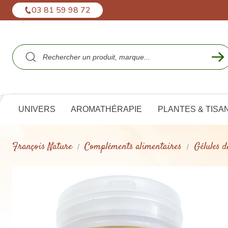
Panneau de gestion des cookies
03 81 59 98 72
UNIVERS
AROMATHÉRAPIE
PLANTES & TISA
François Nature
Compléments alimentaires
Gélules d