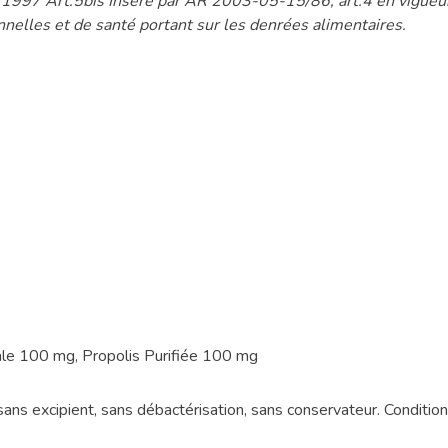
t 1997 Art.5bis Inséré par AR 2003-05-15/86, art.4 en vigu
nnelles et de santé portant sur les denrées alimentaires.
le 100 mg, Propolis Purifiée 100 mg
sans excipient, sans débactérisation, sans conservateur. Condit