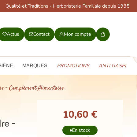
Qualité et Traditions
- Herboristerie Familiale depuis 1935
Actus
Contact
Mon compte
Mon
panier
PROMOTIONS
ANTI GASPI
GIÈNE
MARQUES
dre - Complément Alimentaire
10,60 €
re -
En stock