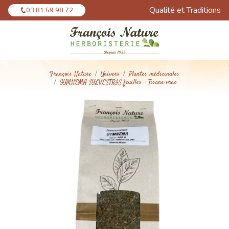
Panneau de gestion des cookies
Qualité et Traditions
03 81 59 98 72
François Nature
Univers
Plantes médicinales
GYMNEMA SYLVESTRIS feuilles - Tisane vrac