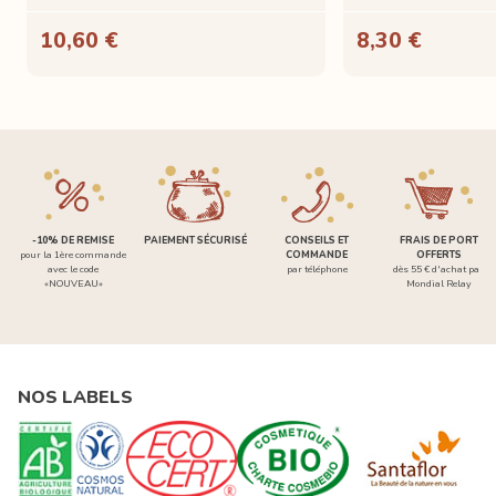
10,60 €
8,30 €
-10% DE REMISE
PAIEMENT SÉCURISÉ
CONSEILS ET
FRAIS DE PORT
pour la 1ère commande
COMMANDE
OFFERTS
avec le code
par téléphone
dès 55 € d'achat par
«NOUVEAU»
Mondial Relay
NOS LABELS