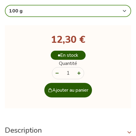
100 g
12,30 €
En stock
Quantité
-
+
Ajouter au panier
Description