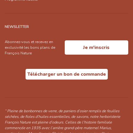
NEWSLETTER
Abonnez-vous et recevez en
Je m'inscris
exclusivité les bons plans de
François Nature
Télécharger un bon de commande
“ Pleine de bonbonnes de verre, de paniers d’osier remplis de feuilles
séchées, de fioles d’huiles essentielles, de savons, notre herboristerie
François Nature est pleine d’odeurs. Celles de l’histoire familiale
commencée en 1935 avec l’arrière grand-père maternel Marius,