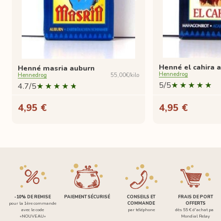
Henné el cahira 
Henné masria auburn
Hennedrog
Hennedrog
55,00€/kilo
5/5
4.7/5
4,95 €
4,95 €
-10% DE REMISE
PAIEMENT SÉCURISÉ
CONSEILS ET
FRAIS DE PORT
pour la 1ère commande
COMMANDE
OFFERTS
avec le code
par téléphone
dès 55 € d'achat par
«NOUVEAU»
Mondial Relay