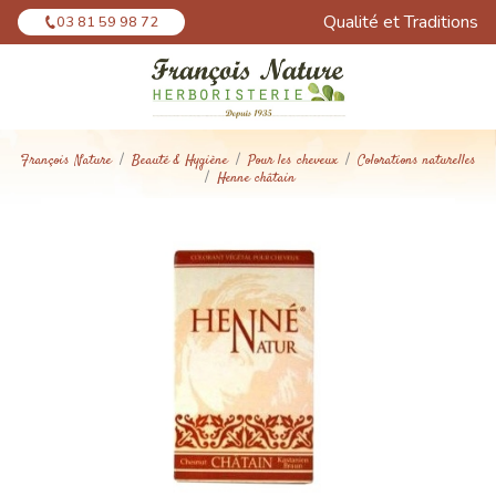
Panneau de gestion des cookies
Qualité et Traditions
03 81 59 98 72
François Nature
Beauté & Hygiène
Pour les cheveux
Colorations naturelles
Henne châtain