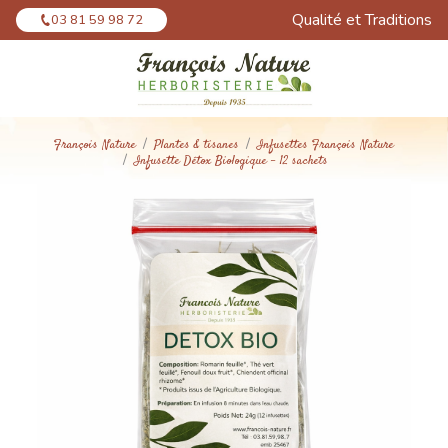
Panneau de gestion des cookies
Qualité et Traditions
03 81 59 98 72
François Nature
Plantes & tisanes
Infusettes François Nature
Infusette Détox Biologique - 12 sachets