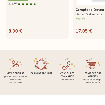
4.4/5
Complexe Detox
Détox & drainage
Nutrivie
8,30 €
17,05 €
-10% DE REMISE
PAIEMENT SÉCURISÉ
CONSEILS ET
FRAIS DE PORT
pour la 1ère commande
COMMANDE
OFFERTS
avec le code
par téléphone
dès 55 € d'achat par
«NOUVEAU»
Mondial Relay