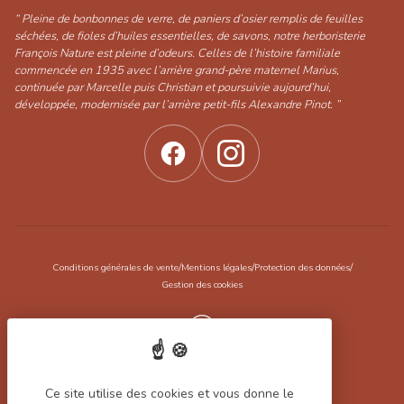
“ Pleine de bonbonnes de verre, de paniers d’osier remplis de feuilles
séchées, de fioles d’huiles essentielles, de savons, notre herboristerie
François Nature est pleine d’odeurs. Celles de l’histoire familiale
commencée en 1935 avec l’arrière grand-père maternel Marius,
continuée par Marcelle puis Christian et poursuivie aujourd’hui,
développée, modernisée par l’arrière petit-fils Alexandre Pinot. ”
/
/
/
Conditions générales de vente
Mentions légales
Protection des données
Gestion des cookies
Réalisation Koredge
Ce site utilise des cookies et vous donne le