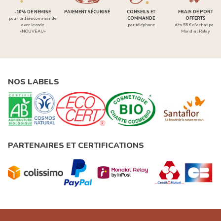
-10% DE REMISE
PAIEMENT SÉCURISÉ
CONSEILS ET
FRAIS DE PORT
pour la 1ère commande
COMMANDE
OFFERTS
avec le code
par téléphone
dès 55 € d'achat par
«NOUVEAU»
Mondial Relay
NOS LABELS
PARTENAIRES ET CERTIFICATIONS