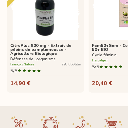
CitroPlus 800 mg - Extrait de
Fem50+Gem - C
pépins de pamplemousse -
50+ BIO
Agriculture Biologique
Cycle féminin
Défenses de l'organisme
Herbalgem
François Nature
298,00€/litre
5/5
5/5
14,90 €
20,40 €