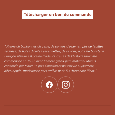
Télécharger un bon de commande
“ Pleine de bonbonnes de verre, de paniers d’osier remplis de feuilles
séchées, de fioles d’huiles essentielles, de savons, notre herboristerie
François Nature est pleine d’odeurs. Celles de l’histoire familiale
commencée en 1935 avec l’arrière grand-père maternel Marius,
continuée par Marcelle puis Christian et poursuivie aujourd’hui,
développée, modernisée par l’arrière petit-fils Alexandre Pinot. ”