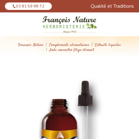
Panneau de gestion des cookies
Qualité et Traditions
03 81 59 98 72
François Nature
Compléments alimentaires
Extraits liquides
Iode concentré Oligo élément