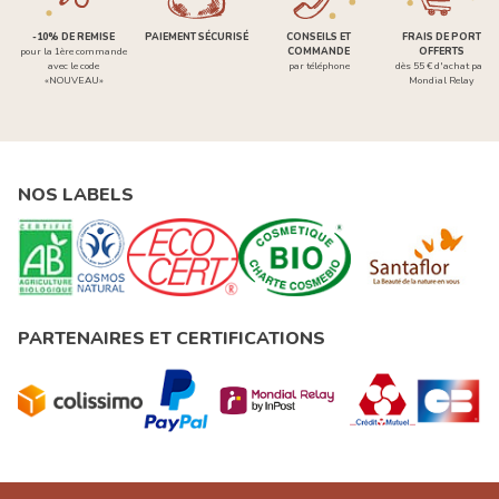
-10% DE REMISE
PAIEMENT SÉCURISÉ
CONSEILS ET
FRAIS DE PORT
pour la 1ère commande
COMMANDE
OFFERTS
avec le code
par téléphone
dès 55 € d'achat par
«NOUVEAU»
Mondial Relay
NOS LABELS
PARTENAIRES ET CERTIFICATIONS