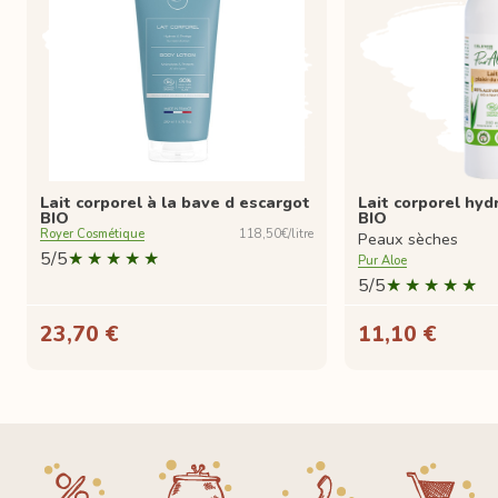
Lait corporel à la bave d escargot
Lait corporel hyd
BIO
BIO
Royer Cosmétique
118,50€/litre
Peaux sèches
5/5
Pur Aloe
5/5
23,70 €
11,10 €