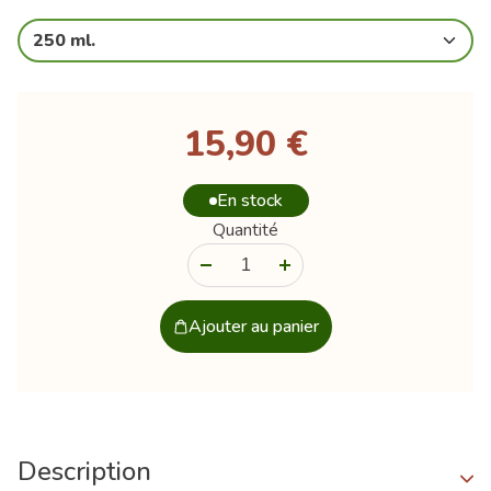
250 ml.
15,90 €
En stock
Quantité
-
+
Ajouter au panier
Description