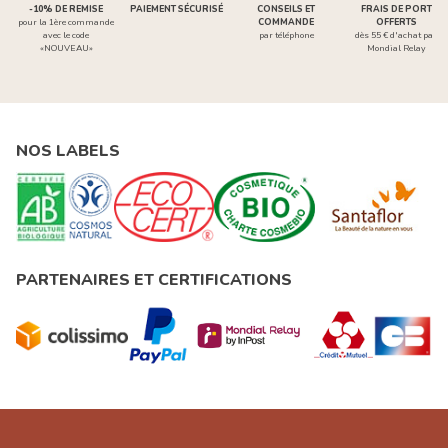
-10% DE REMISE
PAIEMENT SÉCURISÉ
CONSEILS ET
FRAIS DE PORT
pour la 1ère commande
COMMANDE
OFFERTS
avec le code
par téléphone
dès 55 € d'achat par
«NOUVEAU»
Mondial Relay
NOS LABELS
PARTENAIRES ET CERTIFICATIONS