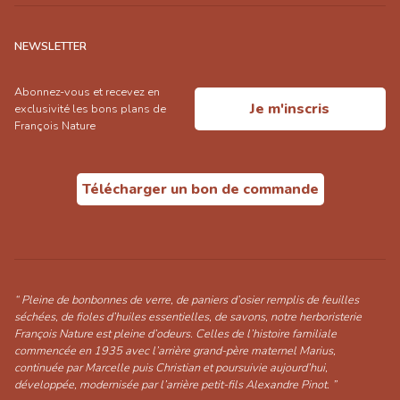
NEWSLETTER
Abonnez-vous et recevez en
Je m'inscris
exclusivité les bons plans de
François Nature
Télécharger un bon de commande
“ Pleine de bonbonnes de verre, de paniers d’osier remplis de feuilles
séchées, de fioles d’huiles essentielles, de savons, notre herboristerie
François Nature est pleine d’odeurs. Celles de l’histoire familiale
commencée en 1935 avec l’arrière grand-père maternel Marius,
continuée par Marcelle puis Christian et poursuivie aujourd’hui,
développée, modernisée par l’arrière petit-fils Alexandre Pinot. ”