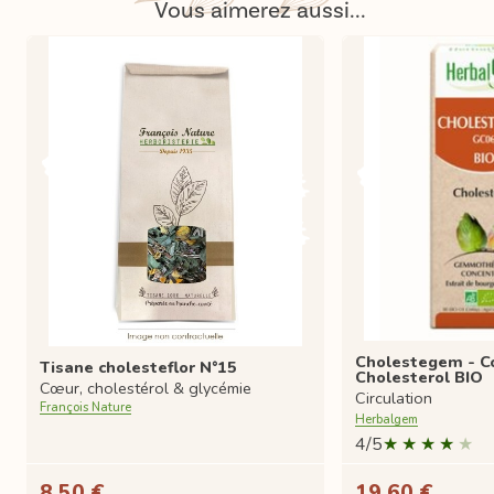
Vous aimerez aussi...
Cholestegem - 
Tisane cholesteflor N°15
Cholesterol BIO
Cœur, cholestérol & glycémie
Circulation
François Nature
Herbalgem
4/5
8,50 €
19,60 €