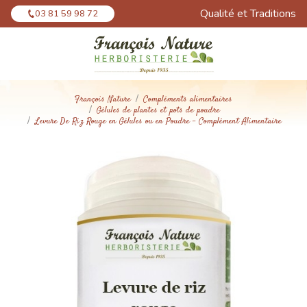
Panneau de gestion des cookies
Qualité et Traditions
03 81 59 98 72
François Nature
Compléments alimentaires
Gélules de plantes et pots de poudre
Levure De Riz Rouge en Gélules ou en Poudre - Complément Alimentaire