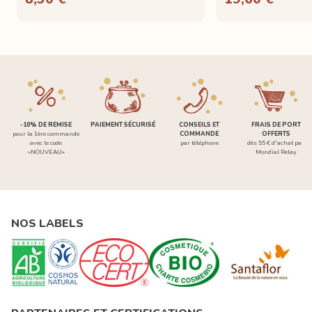
-10% DE REMISE
PAIEMENT SÉCURISÉ
CONSEILS ET
FRAIS DE PORT
pour la 1ère commande
COMMANDE
OFFERTS
avec le code
par téléphone
dès 55 € d'achat par
«NOUVEAU»
Mondial Relay
NOS LABELS