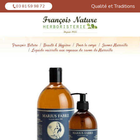
Panneau de gestion des cookies
Qualité et Traditions
03 81 59 98 72
François Nature
Beauté & Hygiène
Pour le corps
Savons Marseille
Liquide vaisselle aux copeaux de savon de Marseille