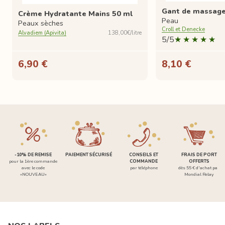
Gant de massage 
Crème Hydratante Mains 50 ml
Peau
Peaux sèches
Croll et Denecke
Alvadiem (Apivita)
138,00€/litre
5/5
6,90 €
8,10 €
-10% DE REMISE
PAIEMENT SÉCURISÉ
CONSEILS ET
FRAIS DE PORT
pour la 1ère commande
COMMANDE
OFFERTS
avec le code
par téléphone
dès 55 € d'achat par
«NOUVEAU»
Mondial Relay