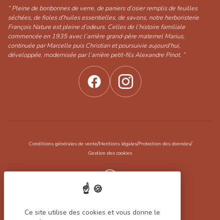
“ Pleine de bonbonnes de verre, de paniers d’osier remplis de feuilles
séchées, de fioles d’huiles essentielles, de savons, notre herboristerie
François Nature est pleine d’odeurs. Celles de l’histoire familiale
commencée en 1935 avec l’arrière grand-père maternel Marius,
continuée par Marcelle puis Christian et poursuivie aujourd’hui,
développée, modernisée par l’arrière petit-fils Alexandre Pinot. ”
/
/
/
Conditions générales de vente
Mentions légales
Protection des données
Gestion des cookies
Réalisation Koredge
Ce site utilise des cookies et vous donne le