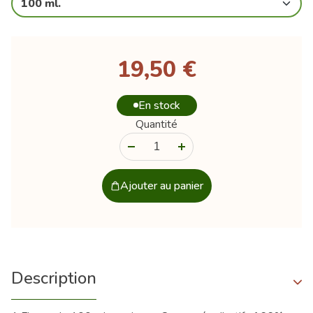
100 ml.
19,50 €
En stock
Quantité
-
+
Ajouter au panier
Description