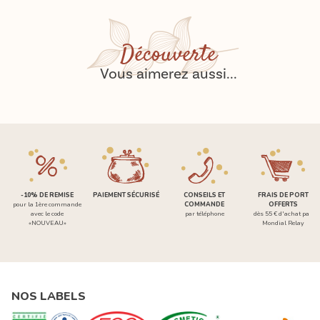
Découverte
Vous aimerez aussi...
-10% DE REMISE
PAIEMENT SÉCURISÉ
CONSEILS ET
FRAIS DE PORT
pour la 1ère commande
COMMANDE
OFFERTS
avec le code
par téléphone
dès 55 € d'achat par
«NOUVEAU»
Mondial Relay
NOS LABELS