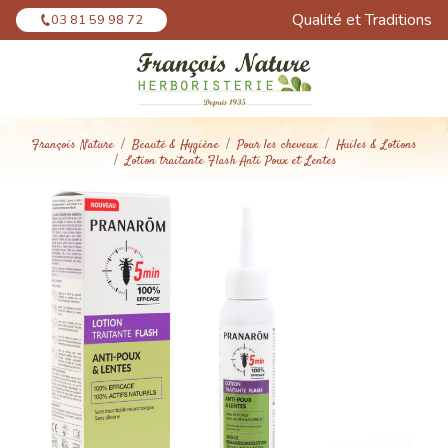
Panneau de gestion des cookies
Qualité et Traditions
03 81 59 98 72
François Nature
Beauté & Hygiène
Pour les cheveux
Huiles & Lotions
Lotion traitante Flash Anti Poux et Lentes