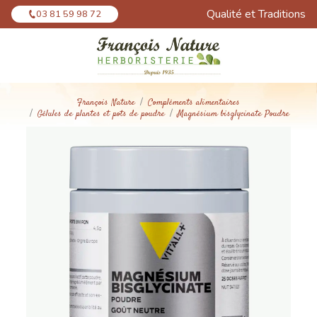
Panneau de gestion des cookies
Qualité et Traditions
03 81 59 98 72
François Nature
Compléments alimentaires
Gélules de plantes et pots de poudre
Magnésium bisglycinate Poudre