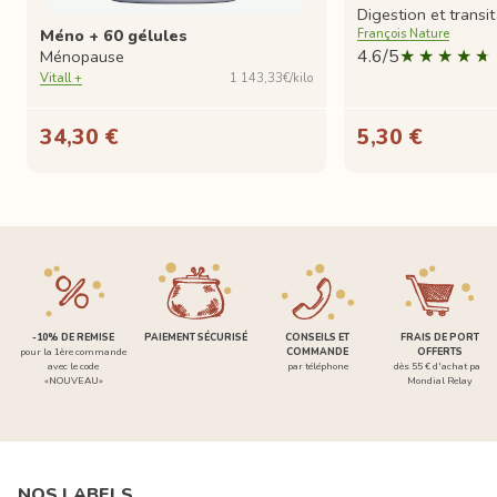
Digestion et transit
Méno + 60 gélules
François Nature
4.6/5
Ménopause
Vitall +
1 143,33€/kilo
34,30 €
5,30 €
-10% DE REMISE
PAIEMENT SÉCURISÉ
CONSEILS ET
FRAIS DE PORT
pour la 1ère commande
COMMANDE
OFFERTS
avec le code
par téléphone
dès 55 € d'achat par
«NOUVEAU»
Mondial Relay
NOS LABELS