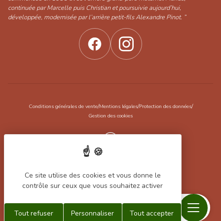
continuée par Marcelle puis Christian et poursuivie aujourd’hui,
développée, modernisée par l’arrière petit-fils Alexandre Pinot. ”
/
/
/
Conditions générales de vente
Mentions légales
Protection des données
Gestion des cookies
Réalisation Koredge
Ce site utilise des cookies et vous donne le
contrôle sur ceux que vous souhaitez activer
Menu
Recherche
Contact
Mon
Mon
Tout refuser
Personnaliser
Tout accepter