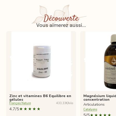
Découverte
Vous aimerez aussi...
Zinc et vitamines B6 Equilibre en
Magnésium liqui
gélules
concentration
François Nature
433,33€/kilo
Articulations
4.7/5
Catalyons
5/5