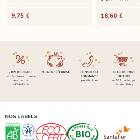
9,75 €
18,60 €
-10% DE REMISE
PAIEMENT SÉCURISÉ
CONSEILS ET
FRAIS DE PORT
pour la 1ère commande
COMMANDE
OFFERTS
avec le code
par téléphone
dès 55 € d'achat par
«NOUVEAU»
Mondial Relay
NOS LABELS