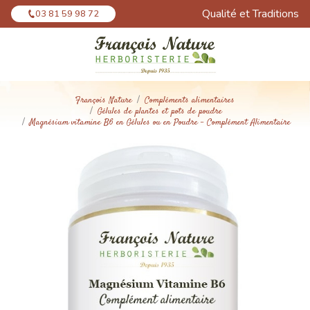
Panneau de gestion des cookies
Qualité et Traditions
03 81 59 98 72
François Nature
Compléments alimentaires
Gélules de plantes et pots de poudre
Magnésium vitamine B6 en Gélules ou en Poudre - Complément Alimentaire