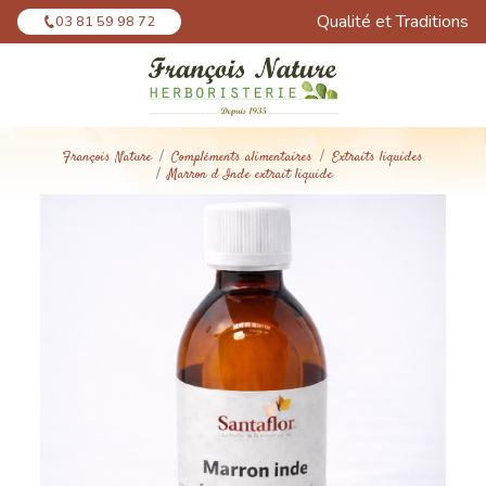
Panneau de gestion des cookies
Qualité et Traditions
03 81 59 98 72
François Nature
Compléments alimentaires
Extraits liquides
Marron d Inde extrait liquide