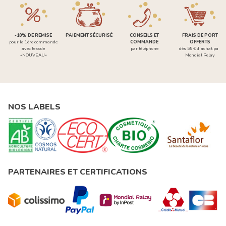
-10% DE REMISE
PAIEMENT SÉCURISÉ
CONSEILS ET
FRAIS DE PORT
pour la 1ère commande
COMMANDE
OFFERTS
avec le code
par téléphone
dès 55 € d'achat par
«NOUVEAU»
Mondial Relay
NOS LABELS
PARTENAIRES ET CERTIFICATIONS