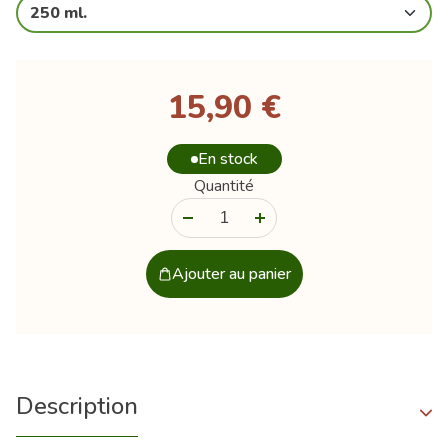
250 ml.
15,90 €
En stock
Quantité
-
+
Ajouter au panier
Description