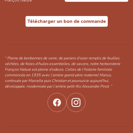
François Nature
Télécharger un bon de commande
“ Pleine de bonbonnes de verre, de paniers d’osier remplis de feuilles
séchées, de fioles d’huiles essentielles, de savons, notre herboristerie
François Nature est pleine d’odeurs. Celles de l’histoire familiale
commencée en 1935 avec l’arrière grand-père maternel Marius,
continuée par Marcelle puis Christian et poursuivie aujourd’hui,
développée, modernisée par l’arrière petit-fils Alexandre Pinot. ”