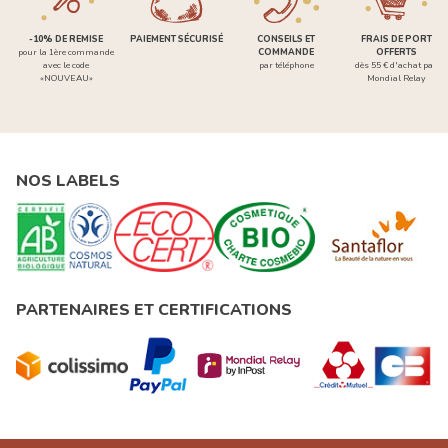
-10% DE REMISE
PAIEMENT SÉCURISÉ
CONSEILS ET
FRAIS DE PORT
pour la 1ère commande
COMMANDE
OFFERTS
avec le code
par téléphone
dès 55 € d'achat par
«NOUVEAU»
Mondial Relay
NOS LABELS
PARTENAIRES ET CERTIFICATIONS