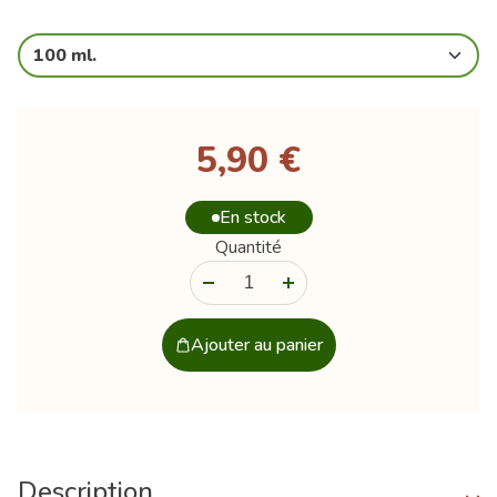
100 ml.
5,90 €
En stock
Quantité
-
+
Ajouter au panier
Description