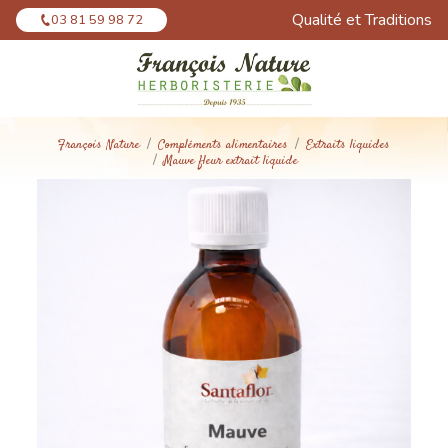
Panneau de gestion des cookies
Qualité et Traditions
03 81 59 98 72
François Nature
Compléments alimentaires
Extraits liquides
Mauve fleur extrait liquide