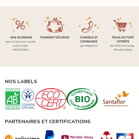
-10% DE REMISE
PAIEMENT SÉCURISÉ
CONSEILS ET
FRAIS DE PORT
pour la 1ère commande
COMMANDE
OFFERTS
avec le code
par téléphone
dès 55 € d'achat par
«NOUVEAU»
Mondial Relay
NOS LABELS
PARTENAIRES ET CERTIFICATIONS