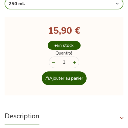
250 ml.
15,90 €
En stock
Quantité
-
+
Ajouter au panier
Description