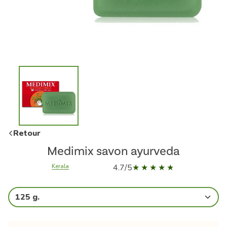
Retour
Medimix savon ayurveda
4.7/5
Kerala
125 g.