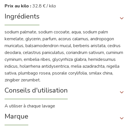
Prix au kilo :
32.8 € / kilo
Ingrédients
sodium palmate, sodium cocoate, aqua, sodium palm
kernelate, glycerin, parfum, acorus calamus, andropogon
muricatus, balsamodendron mucul, berberis aristata, cedrus
deodara, celastrus paniculatus, coriandrum sativum, cuminum
cyminum, embelia ribes, glycyrrhiza glabra, hemidesumus
indicus, holarrhena antidysentrica, melia azadirachta, nigella
sativa, plumbago rosea, psorale corylifolia, smilax china,
zingiber zerumbet.
Conseils d'utilisation
A utiliser à chaque lavage
Marque