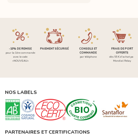
-10% DE REMISE
PAIEMENT SÉCURISÉ
CONSEILS ET
FRAIS DE PORT
pour la 1ère commande
COMMANDE
OFFERTS
avec le code
par téléphone
dès 55 € d'achat par
«NOUVEAU»
Mondial Relay
NOS LABELS
PARTENAIRES ET CERTIFICATIONS