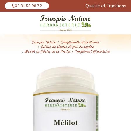
Panneau de gestion des cookies
Qualité et Traditions
03 81 59 98 72
François Nature
Compléments alimentaires
Gélules de plantes et pots de poudre
Mélilot en Gélules ou en Poudre - Complément Alimentaire