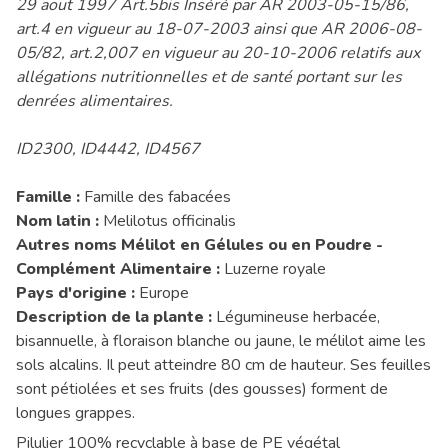
29 aout 1997 Art.5bis Inséré par AR 2003-05-15/86,
art.4 en vigueur au 18-07-2003 ainsi que AR 2006-08-
05/82, art.2,007 en vigueur au 20-10-2006 relatifs aux
allégations nutritionnelles et de santé portant sur les
denrées alimentaires.
ID2300, ID4442, ID4567
Famille :
Famille des fabacées
Nom latin :
Melilotus officinalis
Autres noms Mélilot en Gélules ou en Poudre -
Complément Alimentaire :
Luzerne royale
Pays d'origine :
Europe
Description de la plante :
Légumineuse herbacée,
bisannuelle, à floraison blanche ou jaune, le mélilot aime les
sols alcalins. Il peut atteindre 80 cm de hauteur. Ses feuilles
sont pétiolées et ses fruits (des gousses) forment de
longues grappes.
Pilulier 100% recyclable à base de PE végétal