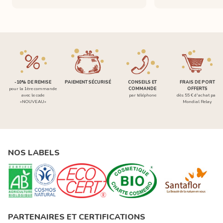
-10% DE REMISE
PAIEMENT SÉCURISÉ
CONSEILS ET
FRAIS DE PORT
pour la 1ère commande
COMMANDE
OFFERTS
avec le code
par téléphone
dès 55 € d'achat par
«NOUVEAU»
Mondial Relay
NOS LABELS
PARTENAIRES ET CERTIFICATIONS