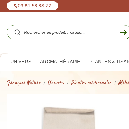
Panneau de gestion des cookies
03 81 59 98 72
UNIVERS
AROMATHÉRAPIE
PLANTES & TISA
François Nature
Univers
Plantes médicinales
Mélis