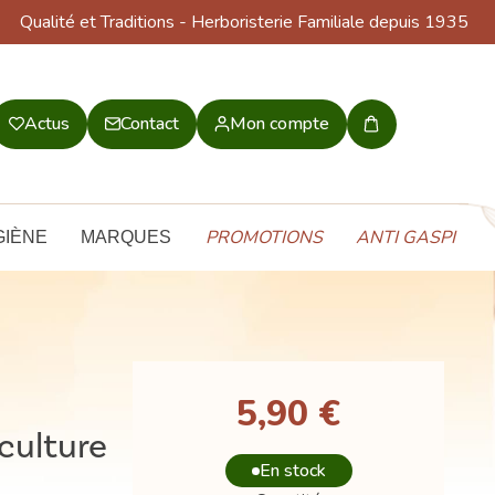
Qualité et Traditions
- Herboristerie Familiale depuis 1935
Actus
Contact
Mon compte
Mon
panier
PROMOTIONS
ANTI GASPI
GIÈNE
MARQUES
5,90 €
iculture
En stock