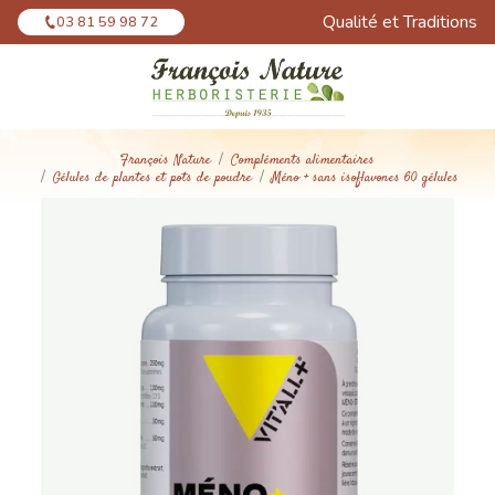
Panneau de gestion des cookies
Qualité et Traditions
03 81 59 98 72
François Nature
Compléments alimentaires
Gélules de plantes et pots de poudre
Méno + sans isoflavones 60 gélules