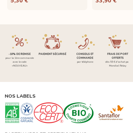
5,30 €
33,90 €
-10% DE REMISE
PAIEMENT SÉCURISÉ
CONSEILS ET
FRAIS DE PORT
pour la 1ère commande
COMMANDE
OFFERTS
avec le code
par téléphone
dès 55 € d'achat par
«NOUVEAU»
Mondial Relay
NOS LABELS