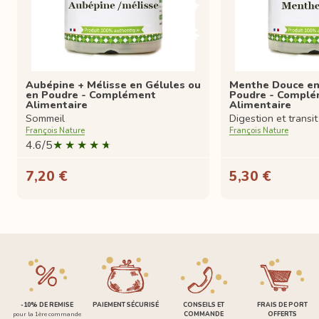
Aubépine + Mélisse en Gélules ou
Menthe Douce en
en Poudre - Complément
Poudre - Compl
Alimentaire
Alimentaire
Sommeil
Digestion et transit
François Nature
François Nature
4.6/5
7,20 €
5,30 €
-10% DE REMISE
PAIEMENT SÉCURISÉ
CONSEILS ET
FRAIS DE PORT
pour la 1ère commande
COMMANDE
OFFERTS