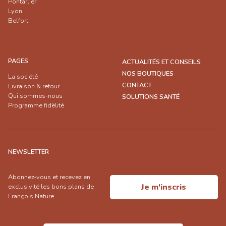
Pontarlier
Lyon
Belfort
PAGES
ACTUALITÉS ET CONSEILS
NOS BOUTIQUES
La société
CONTACT
Livraison & retour
Qui sommes-nous
SOLUTIONS SANTÉ
Programme fidèlité
NEWSLETTER
Abonnez-vous et recevez en
Je m'inscris
exclusivité les bons plans de
François Nature