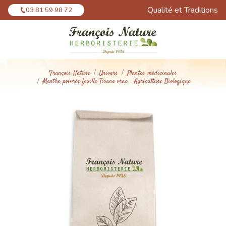
Panneau de gestion des cookies
Qualité et Traditions
03 81 59 98 72
François Nature
Univers
Plantes médicinales
Menthe poivrée feuille Tisane vrac - Agriculture Biologique