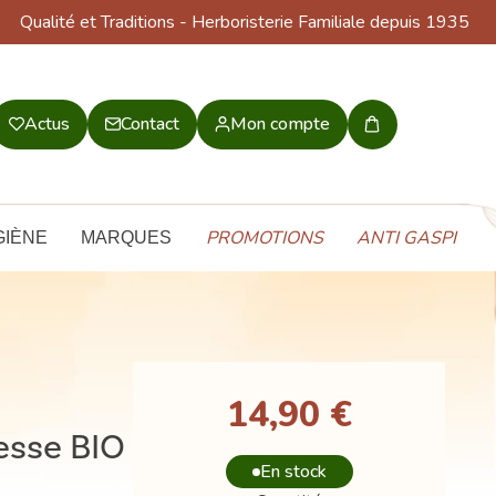
Qualité et Traditions
- Herboristerie Familiale depuis 1935
Actus
Contact
Mon compte
Mon
panier
PROMOTIONS
ANTI GASPI
GIÈNE
MARQUES
14,90 €
esse BIO
En stock