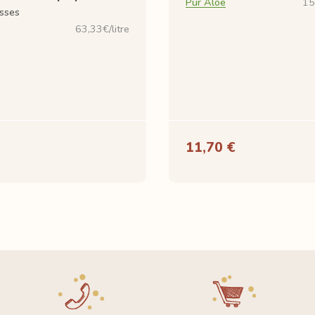
Pur Aloe
15
sses
63,33€/litre
11,70 €