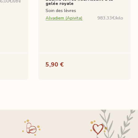
6,00€/litre
gelée royale
Soin des lèvres
Alvadiem (Apivita)
983,33€/kilo
5,90 €