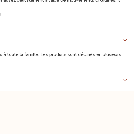
massez délicatement à l’aide de mouvements circulaires. Il
t.
à toute la famille. Les produits sont déclinés en plusieurs