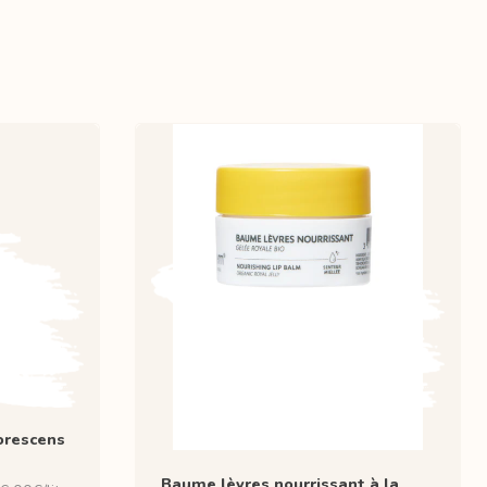
orescens
Baume lèvres nourrissant à la