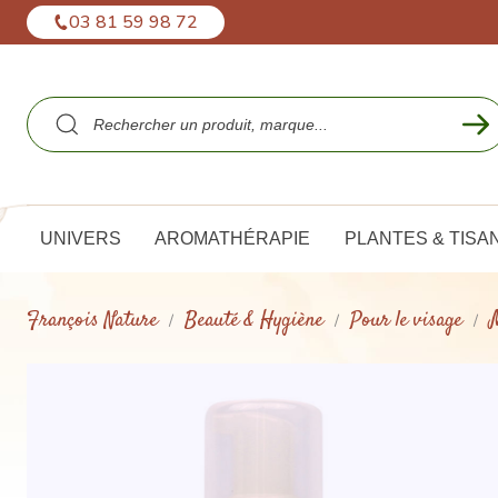
Panneau de gestion des cookies
03 81 59 98 72
UNIVERS
AROMATHÉRAPIE
PLANTES & TISA
François Nature
Beauté & Hygiène
Pour le visage
M