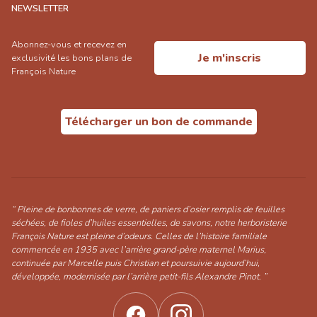
NEWSLETTER
Abonnez-vous et recevez en
Je m'inscris
exclusivité les bons plans de
François Nature
Télécharger un bon de commande
“ Pleine de bonbonnes de verre, de paniers d’osier remplis de feuilles
séchées, de fioles d’huiles essentielles, de savons, notre herboristerie
François Nature est pleine d’odeurs. Celles de l’histoire familiale
commencée en 1935 avec l’arrière grand-père maternel Marius,
continuée par Marcelle puis Christian et poursuivie aujourd’hui,
développée, modernisée par l’arrière petit-fils Alexandre Pinot. ”