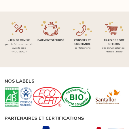
-10% DE REMISE
PAIEMENT SÉCURISÉ
CONSEILS ET
FRAIS DE PORT
pour la 1ère commande
COMMANDE
OFFERTS
avec le code
par téléphone
dès 55 € d'achat par
«NOUVEAU»
Mondial Relay
NOS LABELS
PARTENAIRES ET CERTIFICATIONS