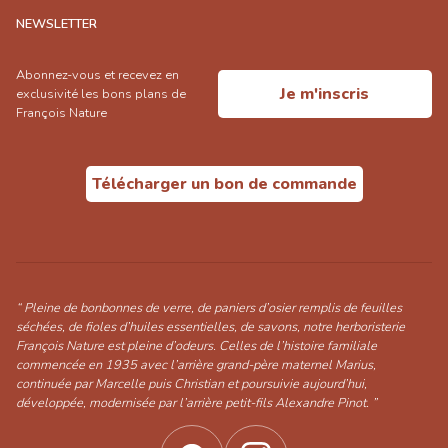
NEWSLETTER
Abonnez-vous et recevez en
Je m'inscris
exclusivité les bons plans de
François Nature
Télécharger un bon de commande
“ Pleine de bonbonnes de verre, de paniers d’osier remplis de feuilles
séchées, de fioles d’huiles essentielles, de savons, notre herboristerie
François Nature est pleine d’odeurs. Celles de l’histoire familiale
commencée en 1935 avec l’arrière grand-père maternel Marius,
continuée par Marcelle puis Christian et poursuivie aujourd’hui,
développée, modernisée par l’arrière petit-fils Alexandre Pinot. ”