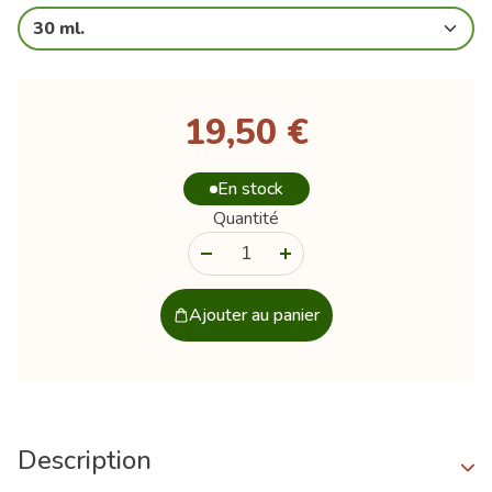
30 ml.
19,50 €
En stock
Quantité
-
+
Ajouter au panier
Description