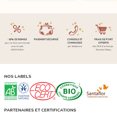
-10% DE REMISE
PAIEMENT SÉCURISÉ
CONSEILS ET
FRAIS DE PORT
pour la 1ère commande
COMMANDE
OFFERTS
avec le code
par téléphone
dès 55 € d'achat par
«NOUVEAU»
Mondial Relay
NOS LABELS
PARTENAIRES ET CERTIFICATIONS