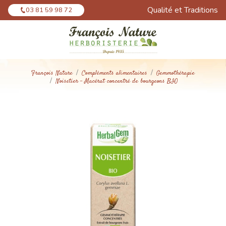
Panneau de gestion des cookies
Qualité et Traditions
03 81 59 98 72
François Nature
Compléments alimentaires
Gemmothérapie
Noisetier - Macérat concentré de bourgeons BIO