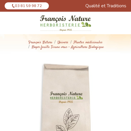
Panneau de gestion des cookies
Qualité et Traditions
03 81 59 98 72
François Nature
Univers
Plantes médicinales
Noyer feuille Tisane vrac - Agriculture Biologique