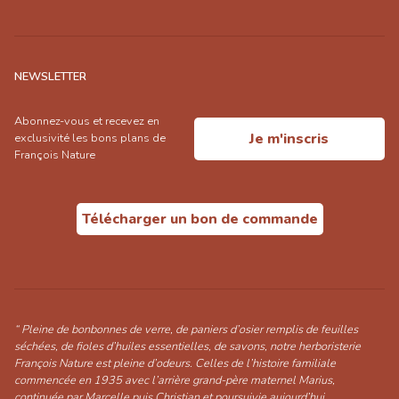
NEWSLETTER
Abonnez-vous et recevez en
Je m'inscris
exclusivité les bons plans de
François Nature
Télécharger un bon de commande
“ Pleine de bonbonnes de verre, de paniers d’osier remplis de feuilles
séchées, de fioles d’huiles essentielles, de savons, notre herboristerie
François Nature est pleine d’odeurs. Celles de l’histoire familiale
commencée en 1935 avec l’arrière grand-père maternel Marius,
continuée par Marcelle puis Christian et poursuivie aujourd’hui,