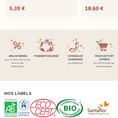
5,30 €
18,60 €
-10% DE REMISE
PAIEMENT SÉCURISÉ
CONSEILS ET
FRAIS DE PORT
pour la 1ère commande
COMMANDE
OFFERTS
avec le code
par téléphone
dès 55 € d'achat par
«NOUVEAU»
Mondial Relay
NOS LABELS